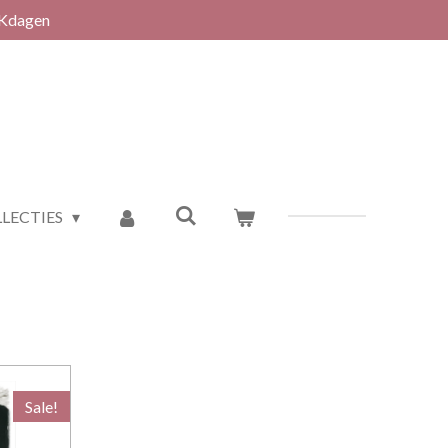
RKdagen
LECTIES
Sale!