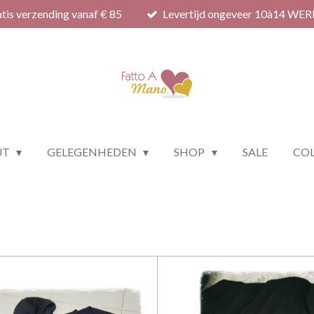
tis verzending vanaf € 85
Levertijd ongeveer 10à14 WE
UT
GELEGENHEDEN
SHOP
SALE
COL