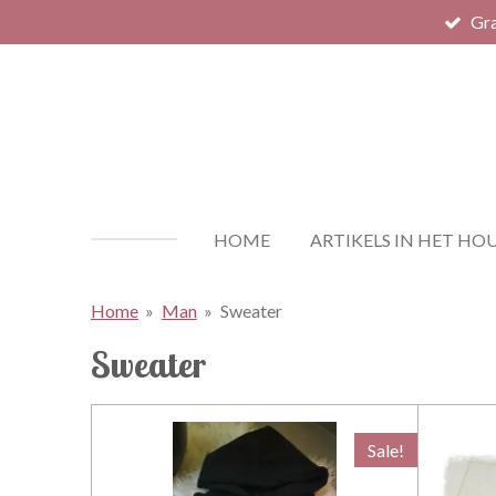
Gra
Ga
direct
naar
de
hoofdinhoud
HOME
ARTIKELS IN HET HO
Home
»
Man
»
Sweater
Sweater
Sale!