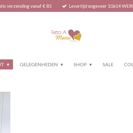
tis verzending vanaf € 85
Levertijd ongeveer 10à14 WE
UT
GELEGENHEDEN
SHOP
SALE
COL