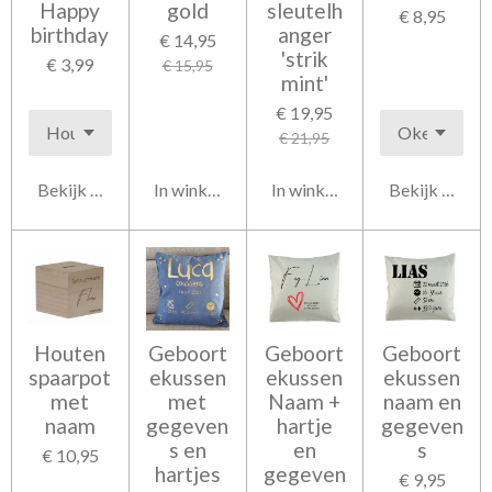
Happy
gold
sleutelh
€ 8,95
birthday
anger
€ 14,95
'strik
€ 3,99
€ 15,95
mint'
€ 19,95
€ 21,95
Bekijk details
In winkelwagen
In winkelwagen
Bekijk detail
Houten
Geboort
Geboort
Geboort
spaarpot
ekussen
ekussen
ekussen
met
met
Naam +
naam en
naam
gegeven
hartje
gegeven
s en
en
s
€ 10,95
hartjes
gegeven
€ 9,95