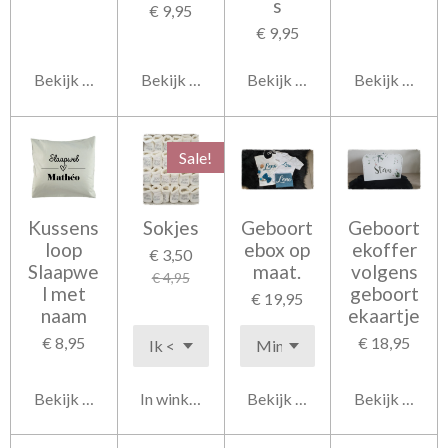
s
€ 9,95
€ 9,95
Bekijk details
Bekijk details
Bekijk details
Bekijk detail
Sale!
Kussens
Sokjes
Geboort
Geboort
loop
ebox op
ekoffer
€ 3,50
Slaapwe
maat.
volgens
€ 4,95
l met
geboort
€ 19,95
naam
ekaartje
€ 8,95
€ 18,95
Bekijk details
In winkelwagen
Bekijk details
Bekijk detail