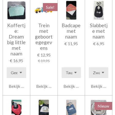
Sale!
Koffertj
Trein
Badcape
Slabbetj
e:
met
met
e met
Dream
geboort
naam
naam
big little
egegev
€ 11,95
€ 6,95
met
ens
naam
€ 12,95
€ 16,95
€ 19,95
Bekijk details
Bekijk details
Bekijk details
Bekijk detail
Nieuw