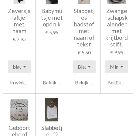
Zeversja
Babymu
Slabbetj
Zwange
altje
tsje met
es
rschapsk
met
opdruk
badstof
alender
naam
met
met
€ 5,95
naam of
krijtbord
€ 7,95
tekst
stift.
€ 5,50
€ 9,95
In winkelwagen
Bekijk details
Bekijk details
Bekijk detail
Geboort
Slabbetj
ebord
e I ♡