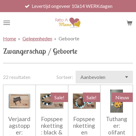
Levertijd ongeveer 10à14 WERKdagen
Ga
direct
naar
de
hoofdinhoud
Home
»
Gelegenheden
»
Geboorte
Zwangerschap / Geboorte
22 resultaten
Sorteer:
Sale!
Sale!
Nieuw
Verjaard
Fopspee
Fopspee
Tuthang
agstopp
nketting
nketting
er:
er:
: black &
en
olifant