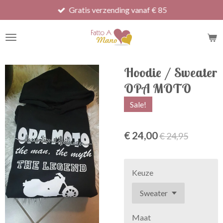
Gratis verzending vanaf € 85
Ga
direct
naar
de
hoofdinhoud
Hoodie / Sweater
OPA MOTO
Sale!
€ 24,00
€ 24,95
Keuze
Maat