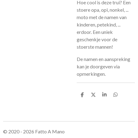
Hoe cool is deze trui? Een
stoere opa, opi, nonkel, ...
moto met de namen van
kinderen, petekind, ...
erdoor. Een uniek
geschenkje voor de
stoerste mannen!
De namen en aanspreking
kan je doorgeven via
opmerkingen.
D
D
S
D
e
e
h
e
l
e
a
l
e
l
r
e
n
e
n
© 2020 - 2026 Fatto A Mano