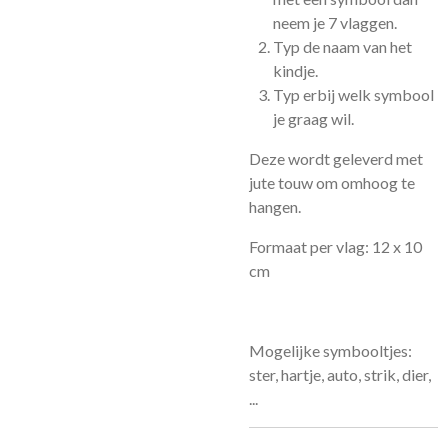
neem je 7 vlaggen.
Typ de naam van het
kindje.
Typ erbij welk symbool
je graag wil.
Deze wordt geleverd met
jute touw om omhoog te
hangen.
Formaat per vlag: 12 x 10
cm
Mogelijke symbooltjes:
ster, hartje, auto, strik, dier,
...