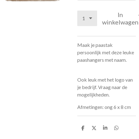
In
winkelwagen
Maak je paastak
persoonlijk met deze leuke
paashangers met naam.
Ook leuk met het logo van
je bedrijf. Vraag naar de
mogelijkheden.
Afmetingen: ong 6 x 8 cm
D
D
S
D
e
e
h
e