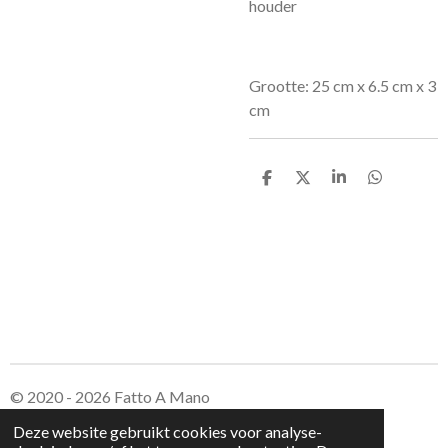
houder
Grootte: 25 cm x 6.5 cm x 3
cm
D
D
S
D
e
e
h
e
l
e
a
l
e
l
r
e
n
e
n
© 2020 - 2026 Fatto A Mano
Deze website gebruikt cookies voor analyse-