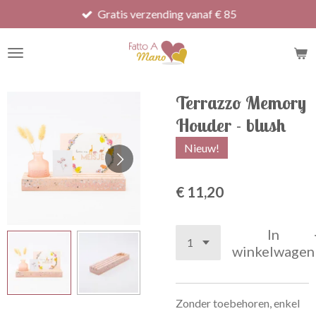
Gratis verzending vanaf € 85
Ga
direct
naar
de
hoofdinhoud
Terrazzo Memory
Houder - blush
Nieuw!
€ 11,20
In
winkelwagen
Zonder toebehoren, enkel