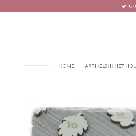
Gra
Ga
direct
naar
de
hoofdinhoud
HOME
ARTIKELS IN HET HO