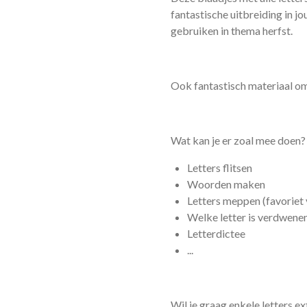
fantastische uitbreiding in jo
gebruiken in thema herfst.
Ook fantastisch materiaal om 
Wat kan je er zoal mee doen?
Letters flitsen
Woorden maken
Letters meppen (favoriet 
Welke letter is verdwene
Letterdictee
...
Wil je graag enkele letters e