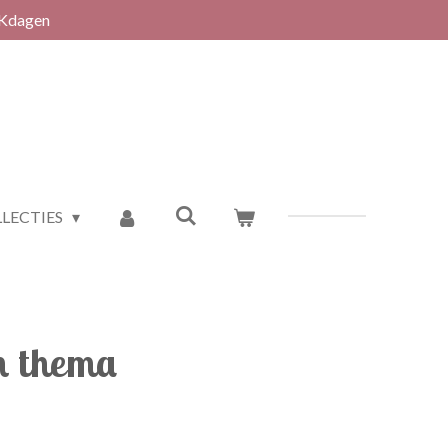
RKdagen
LECTIES
en thema