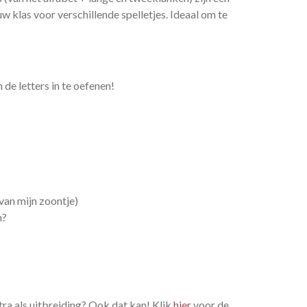
uw klas voor verschillende spelletjes. Ideaal om te
de letters in te oefenen!
van mijn zoontje)
n?
xtra als uitbreiding? Ook dat kan! Klik
hier
voor de