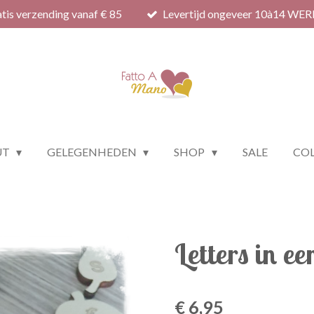
tis verzending vanaf € 85
Levertijd ongeveer 10à14 WE
UT
GELEGENHEDEN
SHOP
SALE
COL
Letters in e
€ 6,95