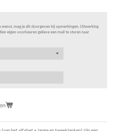
a wenst, mag je dit doorgeven bij opmerkingen. Uitwerking
dien eigen voorkeuren gelieve een mail te sturen naar
en
s (van het alfabet + lange en tweeklanken) zijn een