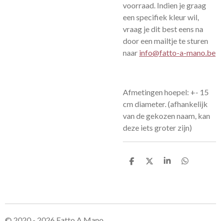
voorraad. Indien je graag
een specifiek kleur wil,
vraag je dit best eens na
door een mailtje te sturen
naar
info@fatto-a-mano.be
Afmetingen hoepel: +- 15
cm diameter. (afhankelijk
van de gekozen naam, kan
deze iets groter zijn)
D
D
S
D
e
e
h
e
l
e
a
l
e
l
r
e
n
e
n
© 2020 - 2026 Fatto A Mano