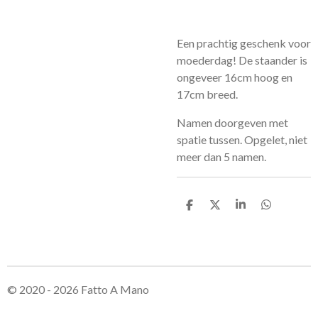
Een prachtig geschenk voor
moederdag! De staander is
ongeveer 16cm hoog en
17cm breed.
Namen doorgeven met
spatie tussen. Opgelet, niet
meer dan 5 namen.
D
D
S
D
e
e
h
e
l
e
a
l
e
l
r
e
n
e
n
© 2020 - 2026 Fatto A Mano