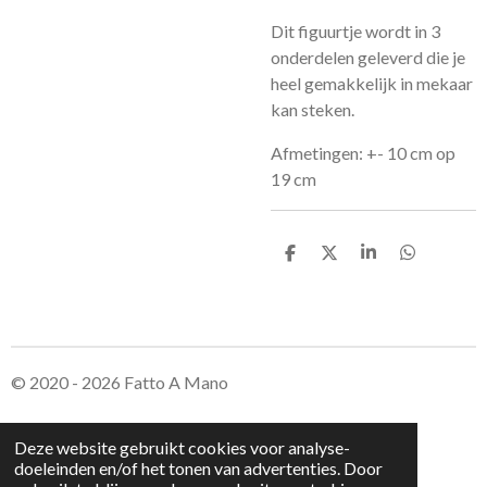
Dit figuurtje wordt in 3
onderdelen geleverd die je
heel gemakkelijk in mekaar
kan steken.
Afmetingen: +- 10 cm op
19 cm
D
D
S
D
e
e
h
e
l
e
a
l
e
l
r
e
n
e
n
© 2020 - 2026 Fatto A Mano
Deze website gebruikt cookies voor analyse-
doeleinden en/of het tonen van advertenties. Door