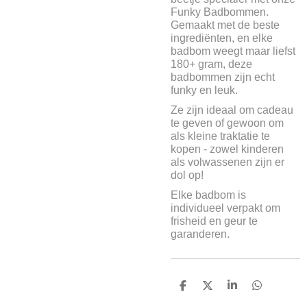
Funky Badbommen.
Gemaakt met de beste
ingrediënten, en elke
badbom weegt maar liefst
180+ gram, deze
badbommen zijn echt
funky en leuk.
Ze zijn ideaal om cadeau
te geven of gewoon om
als kleine traktatie te
kopen - zowel kinderen
als volwassenen zijn er
dol op!
Elke badbom is
individueel verpakt om
frisheid en geur te
garanderen.
D
D
S
D
e
e
h
e