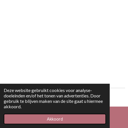
e
l
r
e
n
e
n
Deze website gebruikt cookies voor analyse-
doeleinden en/of het tonen van advertenties. Door
© 2020 - 2026 Fatto A Mano
gebruik te blijven maken van de site gaat u hiermee
akkoord.
Akkoord
E-mailadres
Facebook