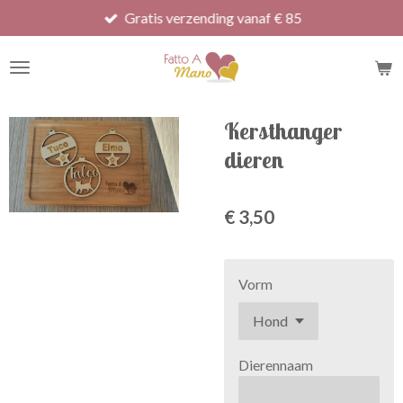
Gratis verzending vanaf € 85
Ga
direct
naar
de
hoofdinhoud
Kersthanger
dieren
€ 3,50
Vorm
Dierennaam