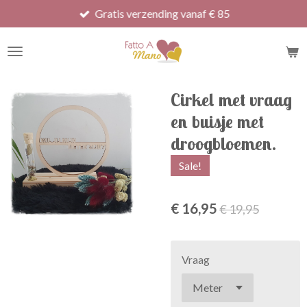
Gratis verzending vanaf € 85
Ga
direct
naar
de
hoofdinhoud
Cirkel met vraag
en buisje met
droogbloemen.
Sale!
€ 16,95
€ 19,95
Vraag