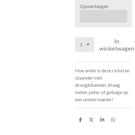
Opmerkingen
In
winkelwagen
Hoe uniek is deze cirkel en
staander met
droogbloemen. Vraag
meter, peter of getuige op
een unieke manier!
D
D
S
D
e
e
h
e
l
e
a
l