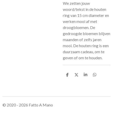
We zetten jouw
woord/tekst in de houten
ring van 15
cm diameter
en
werken mooi af met
droogbloemen. De
gedroogde bloemen blijven
maanden of zelfs jaren
mooi. De houten ring is een
duurzaam cadeau, om te
geven of om te houden.
D
D
S
D
e
e
h
e
l
e
a
l
e
l
r
e
n
e
n
© 2020 - 2026 Fatto A Mano