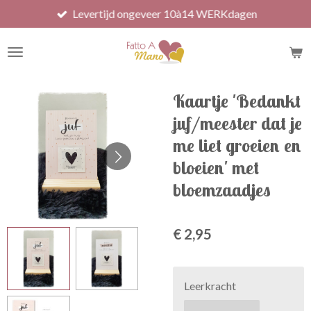
Levertijd ongeveer 10à14 WERKdagen
Ga
direct
naar
de
hoofdinhoud
Kaartje 'Bedankt
juf/meester dat je
me liet groeien en
bloeien' met
bloemzaadjes
€ 2,95
Leerkracht