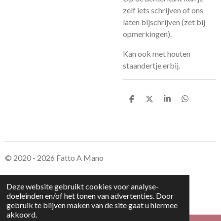
zelf iets schrijven of ons
laten bijschrijven (zet bij
opmerkingen).
Kan ook met houten
staandertje erbij.
D
D
S
D
e
e
h
e
l
e
a
l
e
l
r
e
n
e
n
© 2020 - 2026 Fatto A Mano
Deze website gebruikt cookies voor analyse-
doeleinden en/of het tonen van advertenties. Door
gebruik te blijven maken van de site gaat u hiermee
akkoord.