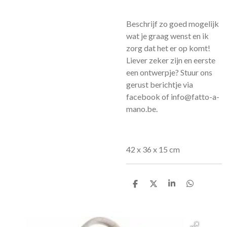
Beschrijf zo goed mogelijk
wat je graag wenst en ik
zorg dat het er op komt!
Liever zeker zijn en eerste
een ontwerpje? Stuur ons
gerust berichtje via
facebook of info@fatto-a-
mano.be.
42 x 36 x 15 cm
D
D
S
D
e
e
h
e
l
e
a
l
e
l
r
e
n
e
n