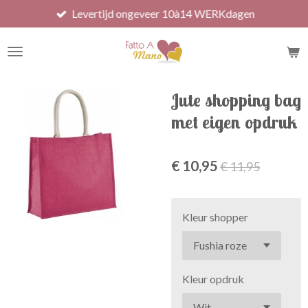
Levertijd ongeveer 10à14 WERKdagen
Ga
direct
naar
de
hoofdinhoud
Jute shopping bag
met eigen opdruk
€ 10,95
€ 11,95
Kleur shopper
Kleur opdruk