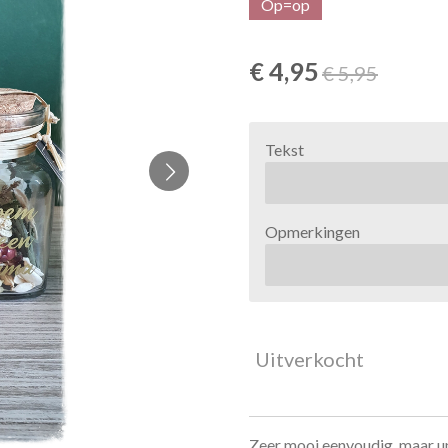
Op=op
€ 4,95
€ 5,95
Tekst
Opmerkingen
Uitverkocht
Zeer mooi eenvoudig, maar un