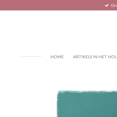
Gra
Ga
direct
naar
de
hoofdinhoud
HOME
ARTIKELS IN HET HO