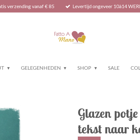
tis verzending vanaf € 85
Levertijd ongeveer 10à14 WE
UT
GELEGENHEDEN
SHOP
SALE
COL
Glazen potj
tekst naar k