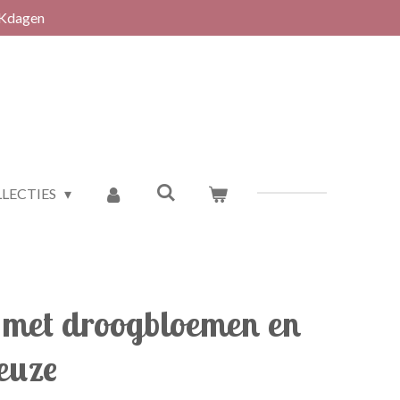
RKdagen
LECTIES
e met droogbloemen en
euze