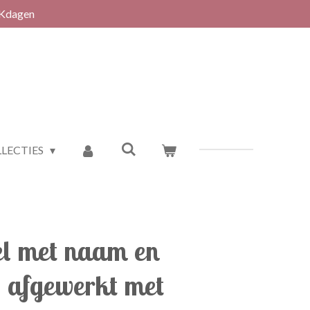
RKdagen
LECTIES
el met naam en
, afgewerkt met