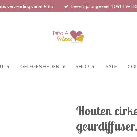
tis verzending vanaf € 85
Levertijd ongeveer 10à14 WE
UT
GELEGENHEDEN
SHOP
SALE
COL
Houten cirk
geurdiffuser