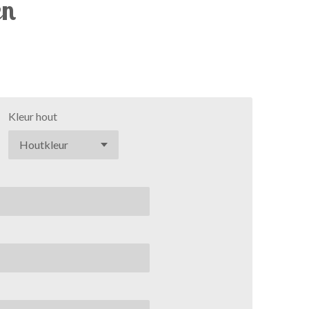
en
Kleur hout