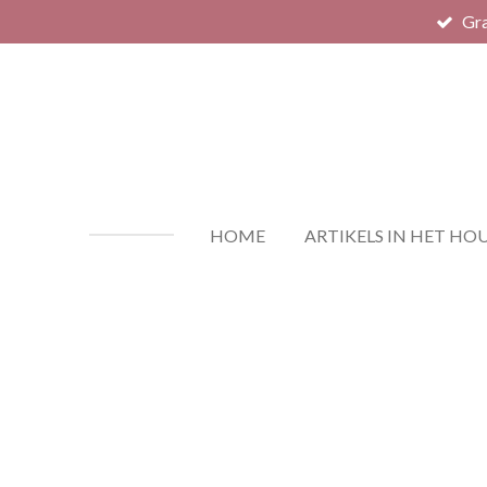
Gra
Ga
direct
naar
de
hoofdinhoud
HOME
ARTIKELS IN HET HO