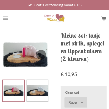
Gratis verzending vanaf € 85
Ga
direct
naar
de
hoofdinhoud
Kleine set: tasje
met strik, spiegel
en lippenbalsem
(2 kleuren)
€ 10,95
Kleur set