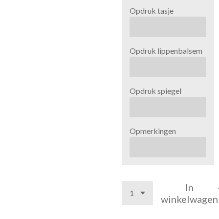
Opdruk tasje
Opdruk lippenbalsem
Opdruk spiegel
Opmerkingen
In
winkelwagen