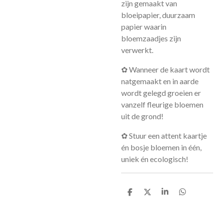
zijn gemaakt van
bloeipapier, duurzaam
papier waarin
bloemzaadjes zijn
verwerkt.
✿ Wanneer de kaart wordt
natgemaakt en in aarde
wordt gelegd groeien er
vanzelf fleurige bloemen
uit de grond!
✿
Stuur een attent kaartje
én bosje bloemen in één,
uniek én ecologisch!
D
D
S
D
e
e
h
e
l
e
a
l