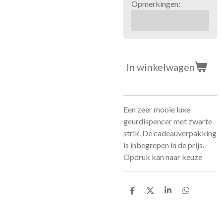
Opmerkingen:
In winkelwagen
Een zeer mooie luxe
geurdispencer met zwarte
strik. De cadeauverpakking
is inbegrepen in de prijs.
Opdruk kan naar keuze
D
D
S
D
e
e
h
e
l
e
a
l
e
l
r
e