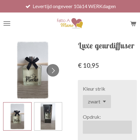
Levertijd ongeveer 10à14 WERKdagen
Ga
direct
naar
de
hoofdinhoud
Luxe geurdiffuser
€ 10,95
Kleur strik
Opdruk: