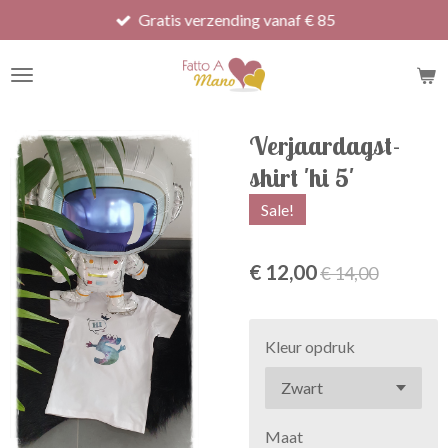
Gratis verzending vanaf € 85
Ga
direct
naar
de
hoofdinhoud
Verjaardagst-
shirt 'hi 5'
Sale!
€ 12,00
€ 14,00
Kleur opdruk
Maat