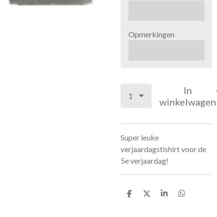
Opmerkingen
In
winkelwagen
Super leuke
verjaardagstishirt voor de
5e verjaardag!
D
D
S
D
e
e
h
e
l
e
a
l