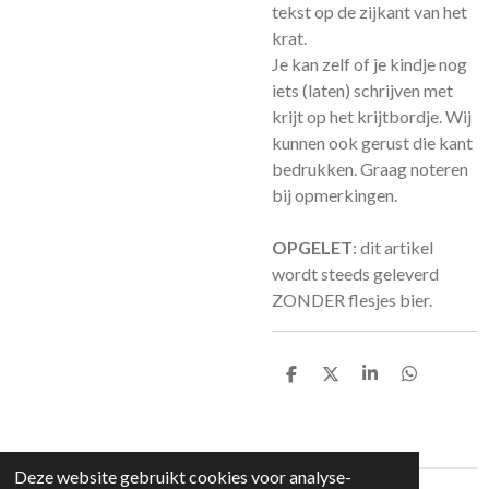
tekst op de zijkant van het
krat.
Je kan zelf of je kindje nog
iets (laten) schrijven met
krijt op het krijtbordje. Wij
kunnen ook gerust die kant
bedrukken. Graag noteren
bij opmerkingen.
OPGELET
: dit artikel
wordt steeds
geleverd
ZONDER flesjes bier.
D
D
S
D
e
e
h
e
l
e
a
l
e
l
r
e
n
e
n
Deze website gebruikt cookies voor analyse-