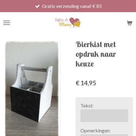
Gratis verzending vanaf € 85
Ga
direct
naar
de
hoofdinhoud
Bierkist met
opdruk naar
keuze
€ 14,95
Tekst:
Opmerkingen: