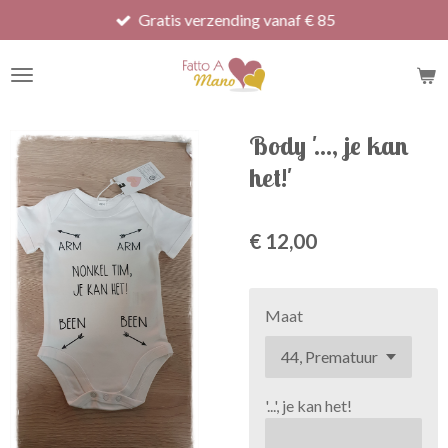
Gratis verzending vanaf € 85
Ga
direct
naar
de
hoofdinhoud
Body '..., je kan
het!'
€ 12,00
Maat
'...', je kan het!