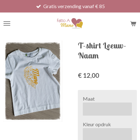
Gratis verzending vanaf € 85
Ga
direct
naar
de
hoofdinhoud
T-shirt Leeuw-
Naam
€ 12,00
Maat
Kleur opdruk