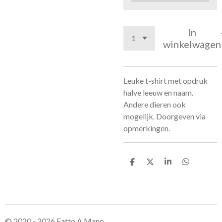
In
winkelwagen
Leuke t-shirt met opdruk
halve leeuw en naam.
Andere dieren ook
mogelijk. Doorgeven via
opmerkingen.
D
D
S
D
e
e
h
e
l
e
a
l
e
l
r
e
n
e
n
© 2020 - 2026 Fatto A Mano