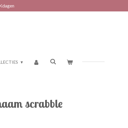
RKdagen
LECTIES
 naam scrabble