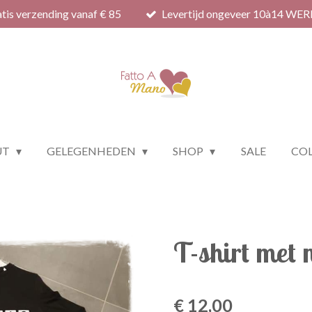
tis verzending vanaf € 85
Levertijd ongeveer 10à14 WE
UT
GELEGENHEDEN
SHOP
SALE
COL
T-shirt met
€ 12,00