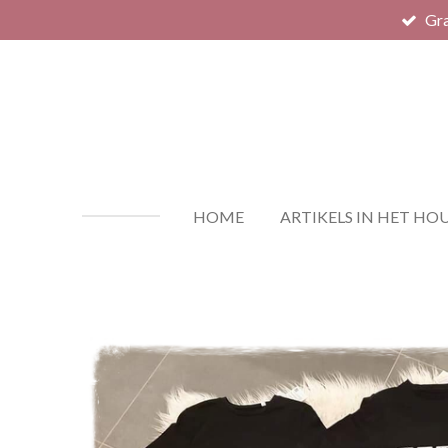
Gra
Ga
direct
naar
de
hoofdinhoud
HOME
ARTIKELS IN HET HO