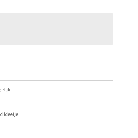
elijk:
ed ideetje