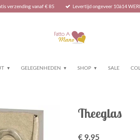
tis verzending vanaf € 85
Levertijd ongeveer 10à14 WE
UT
GELEGENHEDEN
SHOP
SALE
COL
Theeglas
€ 9,95