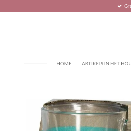
Gra
Ga
direct
naar
de
hoofdinhoud
HOME
ARTIKELS IN HET HO