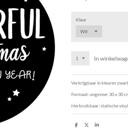
Kleur
In winkelwag
Verkrijgbaar in kleuren zwart
Formaat: ongeveer 30 x 30 c
Herbruikbaar: statische vinyl
D
D
S