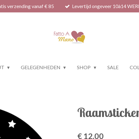
tis verzending vanaf € 85
Levertijd ongeveer 10à14 WE
UT
GELEGENHEDEN
SHOP
SALE
COL
Raamsticker
€ 12,00