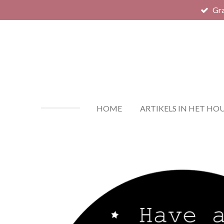
Gra
Ga
direct
naar
de
hoofdinhoud
HOME
ARTIKELS IN HET HO