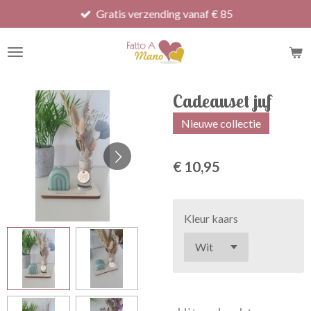
Gratis verzending vanaf € 85
Ga
direct
naar
de
hoofdinhoud
Cadeauset juf
Nieuwe collectie
€ 10,95
Kleur kaars