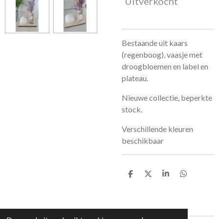
Uitverkocht
Bestaande uit kaars
(regenboog), vaasje met
droogbloemen en label en
plateau.
Nieuwe collectie, beperkte
stock.
Verschillende kleuren
beschikbaar
D
D
S
D
e
e
h
e
l
e
a
l
e
l
r
e
n
e
n