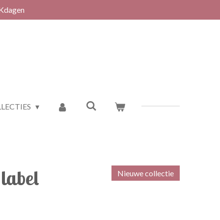
RKdagen
LECTIES
label
Nieuwe collectie