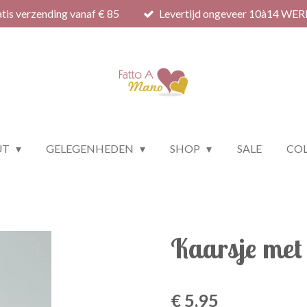
tis verzending vanaf € 85
Levertijd ongeveer 10à14 WE
UT
GELEGENHEDEN
SHOP
SALE
COL
Kaarsje met 
€ 5,95