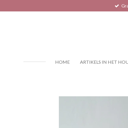
Gra
Ga
direct
naar
de
hoofdinhoud
HOME
ARTIKELS IN HET HO