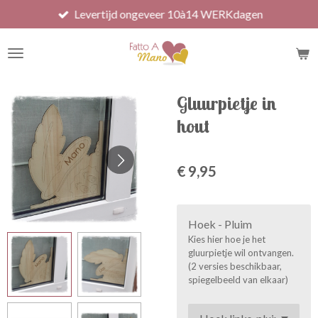
Levertijd ongeveer 10à14 WERKdagen
Ga
direct
naar
de
hoofdinhoud
Gluurpietje in
hout
€ 9,95
Hoek - Pluim
Kies hier hoe je het
gluurpietje wil ontvangen.
(2 versies beschikbaar,
spiegelbeeld van elkaar)