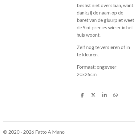
beslist niet overslaan, want
dankzij de naam op de
baret van de gluurpiet weet
de Sint precies wie er in het
huis woont.
Zelf nog te versieren of in
te kleuren.
Formaat: ongeveer
20x26cm
D
D
S
D
e
e
h
e
l
e
a
l
e
l
r
e
n
e
n
© 2020 - 2026 Fatto A Mano