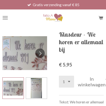
Gratis verzending vanaf € 85
Ga
direct
naar
de
hoofdinhoud
Klasdeur - We
horen er allemaal
bij
€ 5,95
In
winkelwagen
Tekst: We horen er allemaal